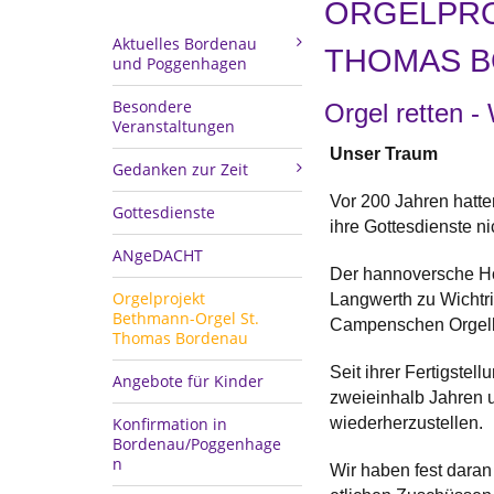
ORGELPRO
Aktuelles Bordenau
THOMAS 
und Poggenhagen
Besondere
Orgel retten 
Veranstaltungen
Unser Traum
Gedanken zur Zeit
Vor 200 Jahren hatte
Gottesdienste
ihre Gottesdienste n
ANgeDACHT
Der hannoversche Ho
Orgelprojekt
Langwerth zu Wichtr
Bethmann-Orgel St.
Campenschen Orgelle
Thomas Bordenau
Seit ihrer Fertigste
Angebote für Kinder
zweieinhalb Jahren u
Konfirmation in
wiederherzustellen.
Bordenau/Poggenhage
n
Wir haben fest daran 