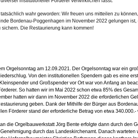
iverser institutioneller Förderer verwirklichen lässt.
 tatsächlich wahr geworden: Wir freuen uns mitteilen zu könne
nde Bordenau-Poggenhagen im November 2022 gelungen ist, d
u sichern. Die Restaurierung kann kommen!
em Orgelsonntag am 12.09.2021. Der Orgelsonntag war ein große
derschlug. Von den institutionellen Spendern gab es eine erst
 Kleinspender und Großspender vor Ort war von Anfang an beac
e Förderer. So hatten wir im Mai 2022 schon etwa 85% des Ges
ember hatten wir dann im November 2022 die erforderlichen G
Restaurierung geben. Dank der Mithilfe der Bürger aus Borden
ellen Förderer stand der erforderliche Betrag von etwa 340.000.-
an die Orgelbauwerkstatt Jörg Bente erfolgte dann durch den 
er Genehmigung durch das Landeskirchenamt.
Danach warteten w