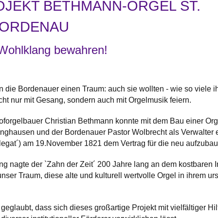
JEKT BETHMANN-ORGEL ST.
BORDENAU
- Wohlklang bewahren!
n die Bordenauer einen Traum: auch sie wollten - wie so viele
icht nur mit Gesang, sondern auch mit Orgelmusik feiern.
forgelbauer Christian Bethmann konnte mit dem Bau einer Org
inghausen und der Bordenauer Pastor Wolbrecht als Verwalter 
gat´) am 19.November 1821 dem Vertrag für die neu aufzubau
llung nagte der `Zahn der Zeit´ 200 Jahre lang an dem kostbare
nser Traum, diese alte und kulturell wertvolle Orgel in ihrem u
geglaubt, dass sich dieses großartige Projekt mit vielfältiger 