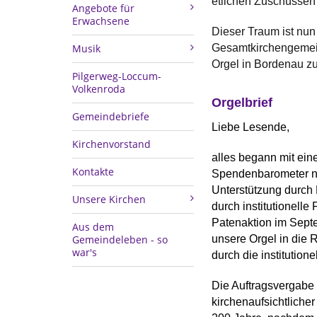
etlichen Zuschüssen d
Angebote für
Erwachsene
Dieser Traum ist nun
Musik
Gesamtkirchengemei
Orgel in Bordenau z
Pilgerweg-Loccum-
Volkenroda
Orgelbrief
Gemeindebriefe
Liebe Lesende,
Kirchenvorstand
alles begann mit ein
Kontakte
Spendenbarometer nie
Unterstützung durch
Unsere Kirchen
durch institutionell
Patenaktion im Sept
Aus dem
Gemeindeleben - so
unsere Orgel in die 
war's
durch die institution
Die Auftragsvergabe 
kirchenaufsichtlich