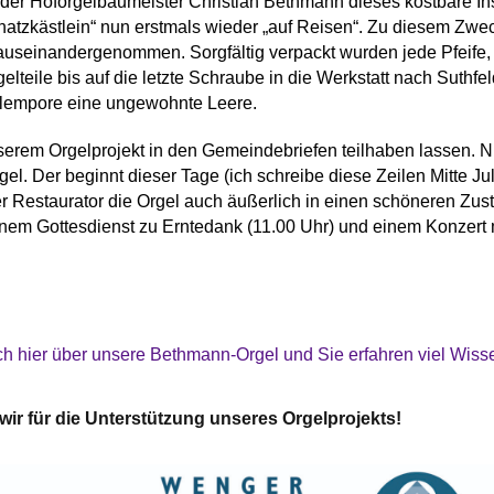
der Hoforgelbaumeister Christian Bethmann dieses kostbare In
chatzkästlein“ nun erstmals wieder „auf Reisen“. Zu diesem Zwe
 auseinandergenommen. Sorgfältig verpackt wurden jede Pfeife, 
gelteile bis auf die letzte Schraube in die Werkstatt nach Suth
gelempore eine ungewohnte Leere.
erem Orgelprojekt in den Gemeindebriefen teilhaben lassen. N
l. Der beginnt dieser Tage (ich schreibe diese Zeilen Mitte Juli)
 Restaurator die Orgel auch äußerlich in einen schöneren Zus
inem Gottesdienst zu Erntedank (11.00 Uhr) und einem Konzert
ich hier über unsere Bethmann-Orgel und Sie erfahren viel Wi
wir für die Unterstützung unseres Orgelprojekts!