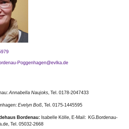
5979
ordenau-Poggenhagen@evlka.de
nau:
Annabella Naujoks
, Tel. 0178-2047433
nhagen:
Evelyn Boß
, Tel. 0175-1445595
dehaus Bordenau:
Isabelle Kölle, E-Mail: KG.Bordenau-
de, Tel. 05032-2668